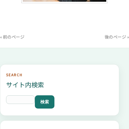
6月
【必要な医療知識や対応方法】 緊急
時対応と医療的行為ケア
７月
【必要な医療知識や対応方法】 個別
« 前のページ
後のページ »
事例への関わり方
８月
【事務所内の部下を指導・教育する方
法】 チームアプローチのあり方
SEARCH
サイト内検索
９月
【必要な医療知識や対応方法】 多職
種との連携及びコミュニケーション
１０月
【介護保険法と訪問介護】 訪問介護
事業の意義と役割