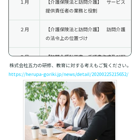
１月
【介護保険法と訪問介護】 サービス
提供責任者の業務と役割
２月
【介護保険法と訪問介護】 訪問介護
の法令上の位置づけ
３月
【訪問介護計画書、手順書作成及び記
株式会社五力の研修、教育に対する考えもご覧ください。
録】 訪問介護計画とは
https://herupa-goriki.jp/news/detail/20200225215652/
４月
【訪問介護計画書、手順書作成及び記
録】
介護予防を重視した訪問介護計
画とは
５月
【事務所内の部下を指導・教育する方
法】
訪問介護職員の指導方法